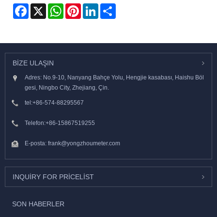
Facebook
X
WhatsApp
Pinterest
LinkedIn
Share
BIZE ULAŞIN
Adres: No.9-10, Nanyang Bahçe Yolu, Hengjie kasabası, Haishu Böl
gesi, Ningbo City, Zhejiang, Çin.
tel:
+86-574-88295567
Telefon:
+86-15867519255
E-posta:
frank@yongzhoumeter.com
INQUIRY FOR PRICELIST
SON HABERLER