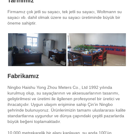
Tarihimiz
Firmamız çok jetli su sayacı, tek jetli su sayacı, Woltmann su
sayacı vb. dahil olmak üzere su sayacı üretiminde büyük bir
öneme sahiptir.
Örnek Oda ve Konferans Odası
Fabrikamız
Ningbo Haishu Yong Zhou Meters Co., Ltd 1992 yılında
kurulmuş olup, su sayaçlarının ve aksesuarlarının tasarımı,
geliştirilmesi ve üretimi ile ilgilenen profesyonel bir üretici ve
ihracatçıdır. Uygun ulaşım erişimine sahip Çin'in Ningbo
şehrinde bulunuyoruz. Ürünlerimizin tamamı uluslararası kalite
standartlarına uygundur ve dünya çapındaki çeşitli pazarlarda
büyük beğeni toplamaktadır.
10.000 metrekarelik bir alanı kaplayan, şu anda 100'ün